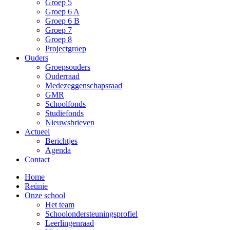
Groep 5
Groep 6 A
Groep 6 B
Groep 7
Groep 8
Projectgroep
Ouders
Groepsouders
Ouderraad
Medezeggenschapsraad
GMR
Schoolfonds
Studiefonds
Nieuwsbrieven
Actueel
Berichtjes
Agenda
Contact
Home
Reünie
Onze school
Het team
Schoolondersteuningsprofiel
Leerlingenraad