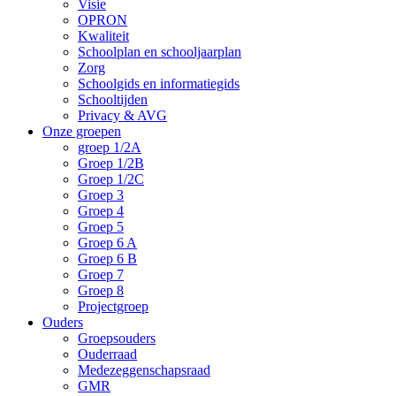
Visie
OPRON
Kwaliteit
Schoolplan en schooljaarplan
Zorg
Schoolgids en informatiegids
Schooltijden
Privacy & AVG
Onze groepen
groep 1/2A
Groep 1/2B
Groep 1/2C
Groep 3
Groep 4
Groep 5
Groep 6 A
Groep 6 B
Groep 7
Groep 8
Projectgroep
Ouders
Groepsouders
Ouderraad
Medezeggenschapsraad
GMR