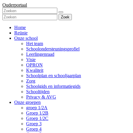
Ouderportaal
Zoek
Home
Reünie
Onze school
Het team
Schoolondersteuningsprofiel
Leerlingenraad
Visie
OPRON
Kwaliteit
Schoolplan en schooljaarplan
Zorg
Schoolgids en informatiegids
Schooltijden
Privacy & AVG
Onze groepen
groep 1/2A
Groep 1/2B
Groep 1/2C
Groep 3
Groep 4