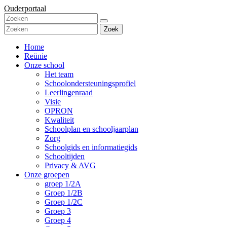
Ouderportaal
Zoek
Home
Reünie
Onze school
Het team
Schoolondersteuningsprofiel
Leerlingenraad
Visie
OPRON
Kwaliteit
Schoolplan en schooljaarplan
Zorg
Schoolgids en informatiegids
Schooltijden
Privacy & AVG
Onze groepen
groep 1/2A
Groep 1/2B
Groep 1/2C
Groep 3
Groep 4