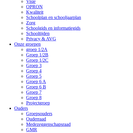
Visie
OPRON
Kwaliteit
Schoolplan en schooljaarplan
Zorg
Schoolgids en informatiegids
Schooltijden
Privacy & AVG
Onze groepen
groep 1/2A
Groep 1/2B
Groep 1/2C
Groep 3
Groep 4
Groep 5
Groep 6 A
Groep 6 B
Groep 7
Groep 8
Projectgroep
Ouders
Groepsouders
Ouderraad
Medezeggenschapsraad
GMR