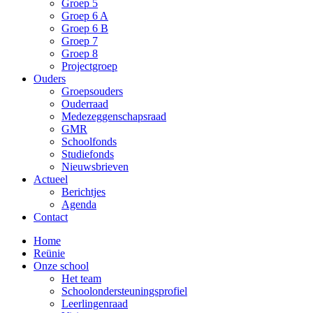
Groep 5
Groep 6 A
Groep 6 B
Groep 7
Groep 8
Projectgroep
Ouders
Groepsouders
Ouderraad
Medezeggenschapsraad
GMR
Schoolfonds
Studiefonds
Nieuwsbrieven
Actueel
Berichtjes
Agenda
Contact
Home
Reünie
Onze school
Het team
Schoolondersteuningsprofiel
Leerlingenraad