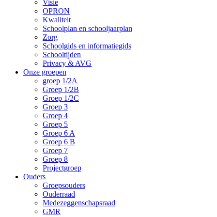
Visie
OPRON
Kwaliteit
Schoolplan en schooljaarplan
Zorg
Schoolgids en informatiegids
Schooltijden
Privacy & AVG
Onze groepen
groep 1/2A
Groep 1/2B
Groep 1/2C
Groep 3
Groep 4
Groep 5
Groep 6 A
Groep 6 B
Groep 7
Groep 8
Projectgroep
Ouders
Groepsouders
Ouderraad
Medezeggenschapsraad
GMR