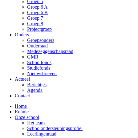
Groep 5
Groep 6 A
Groep 6 B
Groep 7
Groep 8
Projectgroep
Ouders
Groepsouders
Ouderraad
Medezeggenschapsraad
GMR
Schoolfonds
Studiefonds
Nieuwsbrieven
Actueel
Berichtjes
Agenda
Contact
Home
Reünie
Onze school
Het team
Schoolondersteuningsprofiel
Leerlingenraad