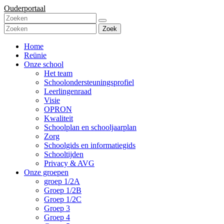
Ouderportaal
Zoek
Home
Reünie
Onze school
Het team
Schoolondersteuningsprofiel
Leerlingenraad
Visie
OPRON
Kwaliteit
Schoolplan en schooljaarplan
Zorg
Schoolgids en informatiegids
Schooltijden
Privacy & AVG
Onze groepen
groep 1/2A
Groep 1/2B
Groep 1/2C
Groep 3
Groep 4